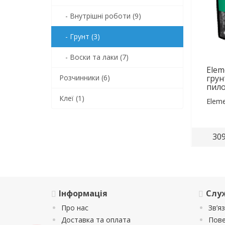
- Внутрішні роботи (9)
- Грунт (3)
- Воски та лаки (7)
Elem
Розчинники (6)
грун
пило
Клеї (1)
Eleme
309
Інформація
Слу
Про нас
Зв’я
Доставка та оплата
Пове