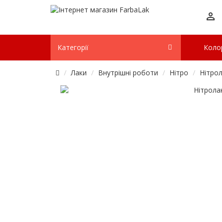
Категорії
Коло
Лаки
Внутрішні роботи
Нітро
Нітрол