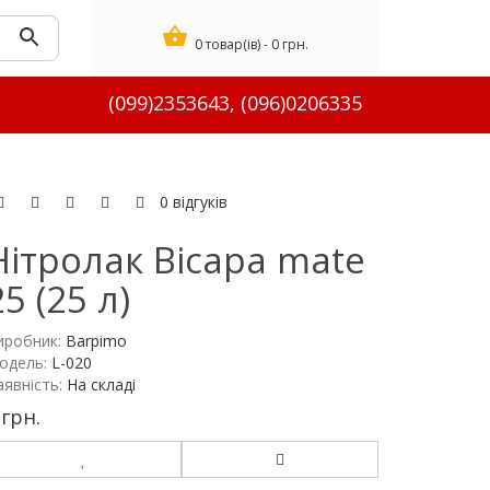
0 товар(ів) - 0 грн.
(099)2353643, (096)0206335
0 відгуків
Нітролак Bicapa mate
25 (25 л)
иробник:
Barpimo
одель:
L-020
аявність:
На складі
 грн.