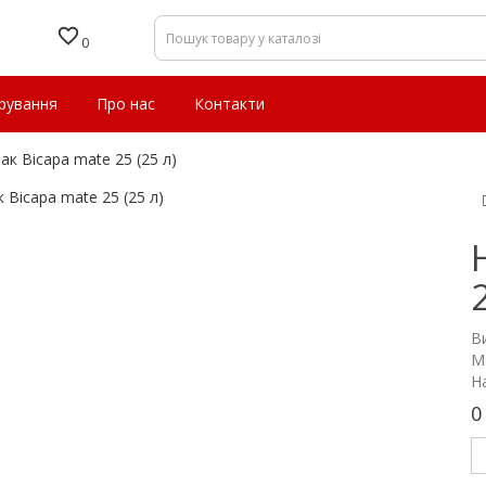
0
рування
Про нас
Контакти
ак Bicapa mate 25 (25 л)
В
М
Н
0